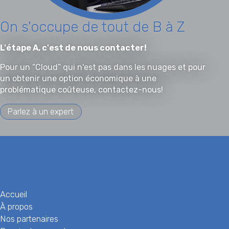
On s'occupe de tout
de B à Z
L'étape A, c'est de nous contacter!
Pour un “Cloud” qui n'est pas dans les nuages et pour
un obtenir une option économique à une
problématique coûteuse, contactez-nous!
Parlez à un expert
Accueil
À propos
Nos partenaires